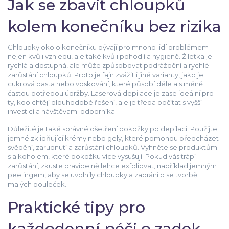
Jak se zbavit chloupků
kolem konečníku bez rizika
Chloupky okolo konečníku bývají pro mnoho lidí problémem –
nejen kvůli vzhledu, ale také kvůli pohodlí a hygieně. Žiletka je
rychlá a dostupná, ale může způsobovat podráždění a rychlé
zarůstání chloupků. Proto je fajn zvážit i jiné varianty, jako je
cukrová pasta nebo voskování, které působí déle a s méně
častou potřebou údržby. Laserová depilace je zase ideální pro
ty, kdo chtějí dlouhodobé řešení, ale je třeba počítat s vyšší
investicí a návštěvami odborníka.
Důležité je také správné ošetření pokožky po depilaci. Použijte
jemné zklidňující krémy nebo gely, které pomohou předcházet
svědění, zarudnutí a zarůstání chloupků. Vyhněte se produktům
s alkoholem, které pokožku více vysušují. Pokud vás trápí
zarůstání, zkuste pravidelně lehce exfoliovat, například jemným
peelingem, aby se uvolnily chloupky a zabránilo se tvorbě
malých bouleček.
Praktické tipy pro
každodenní péči o zadek