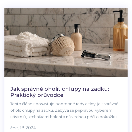
Jak správně oholit chlupy na zadku:
Praktický průvodce
Tento článek poskytuje podrobné rady a tipy, jak správně
oholit chlupy na zadku. Zabývá se přípravou, výběrem
nástrojů, technikami holení a následnou péčí o pokožku.
Cílem je pomoci čtenářům dosáhnout hladké pokožky
čec, 18 2024
bez podráždění a nepříjemných vedlejších účinků.