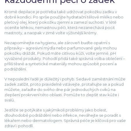
Kromě depilace je potřeba také udržovat pokožku zadku v
dobré kondici. Po sprše použijte hydratační tělové mléko nebo
pleťový olej, který pokožku zjemní a zamezí suchosti. V létě
oceníte lehkou, nemastnou péči, která nezanechává pocit
mastnoty, a naopak v zimě volte výživnější krémy.
Nezapomínejte na hygienu, ale zároveň buďte opatrní s
přípravky – agresivní mýdla nebo parfumované gely mohou
pokožku dráždit. Pokud máte citlivou kůži, volte jemné, pH
vyvážené produkty. Pohodlí přidá také správná volba oblečení –
příliš těsné a syntetické materiály mohou způsobit pocení a
podráždění.
V neposlední řadě je důležitý i pohyb. Sedavé zaměstnání může
zadek zatížit, proto pravidelně vstávejte, protahujte se a pokud
můžete, zařaďte do svého dne pár jednoduchých cviků na
zlepšení prokrvení této oblasti. Pomůže to zlepšit stav kůže i
svalů.
Jestliže se potýkáte s jakýmikoli problémy jako bolest,
dlouhodobé podráždění nebo infekce, neváhejte se poradit s
lékařem nebo dermatologem. Správná péče je klíčová pro vaše
zdraví i pohodlí.