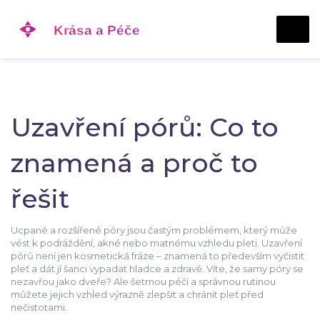
Uzavření pórů: Co to
znamená a proč to
řešit
Ucpané a rozšířené póry jsou častým problémem, který může
vést k podráždění, akné nebo matnému vzhledu pleti. Uzavření
pórů není jen kosmetická fráze – znamená to především vyčistit
pleť a dát jí šanci vypadat hladce a zdravě. Víte, že samy póry se
nezavřou jako dveře? Ale šetrnou péčí a správnou rutinou
můžete jejich vzhled výrazně zlepšit a chránit pleť před
nečistotami.