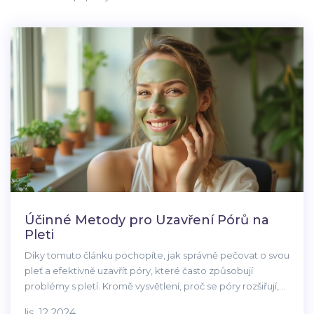
Účinné Metody pro Uzavření Pórů na
Pleti
Díky tomuto článku pochopíte, jak správně pečovat o svou
pleť a efektivně uzavřít póry, které často způsobují
problémy s pletí. Kromě vysvětlení, proč se póry rozšiřují,
se dozvíte i osvědčené a přírodní metody, které vám
lis, 12 2024