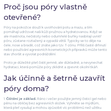
Proč jsou póry vlastně
otevřené?
Póry na pokožce slouží k uvolňování potu a mazu, a tím
pomáhají udržovat naši kůži pružnou a hydratovanou. Když se
ale mastnota, nečistoty nebo odumřelé buňky nasbírají uvnitř
póru, zůstane roztažený a vypadá větší. Typicky se to děje na
čele, nose a bradě, což znáte jako tzv. T-zónu. Příliš časté drhnutí
nebo používání agresivních kosmetických přípravků může tento
stav zhoršit a vyvolat podráždění.
Proto je důležité pleť čistit jemně, ale důkladně, a nevynechat
hydrataci, která pomůže póry zklidnit a zpevnit okolní tkáň.
Jak účinně a šetrně uzavřít
póry doma?
1.
Čištění je základ.
Ráno i večer použijte jemný čisticí gel nebo
pěnu na obličej bez agresivních složek. Vyhněte se mýdlům,
která pleť vysušují a mohou způsobit víc problémů než užitku.