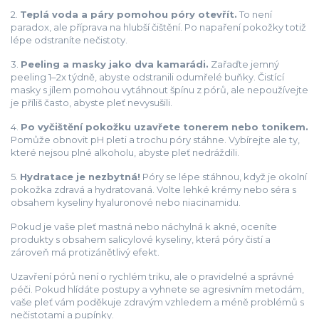
2.
Teplá voda a páry pomohou póry otevřít.
To není
paradox, ale příprava na hlubší čištění. Po napaření pokožky totiž
lépe odstraníte nečistoty.
3.
Peeling a masky jako dva kamarádi.
Zařaďte jemný
peeling 1–2x týdně, abyste odstranili odumřelé buňky. Čistící
masky s jílem pomohou vytáhnout špínu z pórů, ale nepoužívejte
je příliš často, abyste pleť nevysušili.
4.
Po vyčištění pokožku uzavřete tonerem nebo tonikem.
Pomůže obnovit pH pleti a trochu póry stáhne. Vybírejte ale ty,
které nejsou plné alkoholu, abyste pleť nedráždili.
5.
Hydratace je nezbytná!
Póry se lépe stáhnou, když je okolní
pokožka zdravá a hydratovaná. Volte lehké krémy nebo séra s
obsahem kyseliny hyaluronové nebo niacinamidu.
Pokud je vaše pleť mastná nebo náchylná k akné, oceníte
produkty s obsahem salicylové kyseliny, která póry čistí a
zároveň má protizánětlivý efekt.
Uzavření pórů není o rychlém triku, ale o pravidelné a správné
péči. Pokud hlídáte postupy a vyhnete se agresivním metodám,
vaše pleť vám poděkuje zdravým vzhledem a méně problémů s
nečistotami a pupínky.