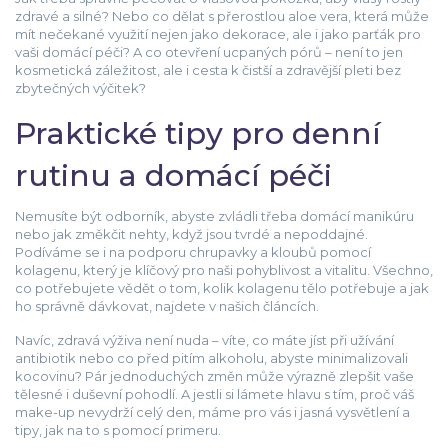
zdravé a silné? Nebo co dělat s přerostlou aloe vera, která může
mít nečekané využití nejen jako dekorace, ale i jako parťák pro
vaši domácí péči? A co otevření ucpaných pórů – není to jen
kosmetická záležitost, ale i cesta k čistší a zdravější pleti bez
zbytečných výčitek?
Praktické tipy pro denní
rutinu a domácí péči
Nemusíte být odborník, abyste zvládli třeba domácí manikúru
nebo jak změkčit nehty, když jsou tvrdé a nepoddajné.
Podíváme se i na podporu chrupavky a kloubů pomocí
kolagenu, který je klíčový pro naši pohyblivost a vitalitu. Všechno,
co potřebujete vědět o tom, kolik kolagenu tělo potřebuje a jak
ho správně dávkovat, najdete v našich článcích.
Navíc, zdravá výživa není nuda – víte, co máte jíst při užívání
antibiotik nebo co před pitím alkoholu, abyste minimalizovali
kocovinu? Pár jednoduchých změn může výrazně zlepšit vaše
tělesné i duševní pohodlí. A jestli si lámete hlavu s tím, proč váš
make-up nevydrží celý den, máme pro vás i jasná vysvětlení a
tipy, jak na to s pomocí primeru.