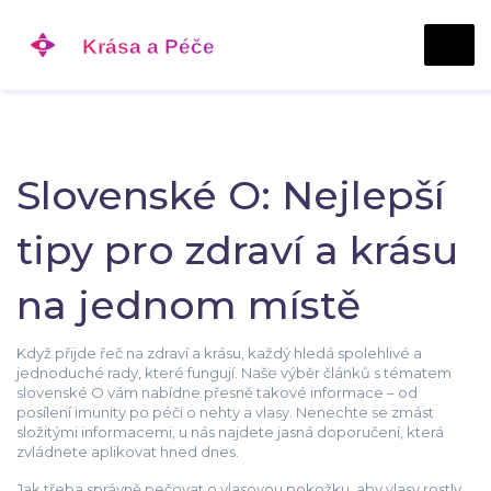
Slovenské O: Nejlepší
tipy pro zdraví a krásu
na jednom místě
Když přijde řeč na zdraví a krásu, každý hledá spolehlivé a
jednoduché rady, které fungují. Naše výběr článků s tématem
slovenské O vám nabídne přesně takové informace – od
posílení imunity po péči o nehty a vlasy. Nenechte se zmást
složitými informacemi, u nás najdete jasná doporučení, která
zvládnete aplikovat hned dnes.
Jak třeba správně pečovat o vlasovou pokožku, aby vlasy rostly