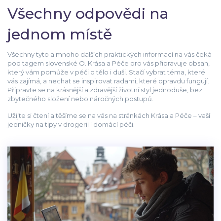
Všechny odpovědi na
jednom místě
Všechny tyto a mnoho dalších praktických informací na vás čeká
pod tagem slovenské O. Krása a Péče pro vás připravuje obsah,
který vám pomůže v péči o tělo i duši. Stačí vybrat téma, které
vás zajímá, a nechat se inspirovat radami, které opravdu fungují.
Připravte se na krásnější a zdravější životní styl jednoduše, bez
zbytečného složení nebo náročných postupů.
Užijte si čtení a těšíme se na vás na stránkách Krása a Péče – vaší
jedničky na tipy v drogerii i domácí péči.