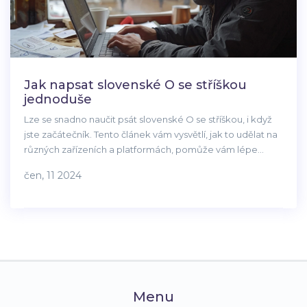
Jak napsat slovenské O se stříškou
jednoduše
Lze se snadno naučit psát slovenské O se stříškou, i když
jste začátečník. Tento článek vám vysvětlí, jak to udělat na
různých zařízeních a platformách, pomůže vám lépe
pochopit slovenskou diakritiku a nabídne užitečné tipy
čen, 11 2024
pro každodenní použití. Sledujte naše pokyny a
usnadněte si psaní!
Menu