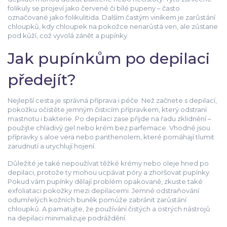
folikuly se projeví jako červené či bílé pupeny – často
označované jako folikulitida. Dalším častým viníkem je zarůstání
chloupků, kdy chloupek na pokožce nenarůstá ven, ale zůstane
pod kůží, což vyvolá zánět a pupínky.
Jak pupínkům po depilaci
předejít?
Nejlepší cesta je správná příprava i péče. Než začnete s depilací,
pokožku očistěte jemným čisticím přípravkem, který odstraní
mastnotu i bakterie. Po depilaci zase přijde na řadu zklidnění –
použijte chladivý gel nebo krém bez parfemace. Vhodné jsou
přípravky s aloe vera nebo panthenolem, které pomáhají tlumit
zarudnutí a urychlují hojení.
Důležité je také nepoužívat těžké krémy nebo oleje hned po
depilaci, protože ty mohou ucpávat póry a zhoršovat pupínky.
Pokud vám pupínky dělají problém opakovaně, zkuste také
exfoliataci pokožky mezi depilacemi. Jemné odstraňování
odumřelých kožních buněk pomůže zabránit zarůstání
chloupků. A pamatujte, že používání čistých a ostrých nástrojů
na depilaci minimalizuje podráždění.