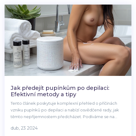
Jak předejít pupínkům po depilaci:
Efektivní metody a tipy
Tento článek poskytuje komplexní přehled o příčinách
vzniku pupínků po depilaci a nabízí osvědčené rady, jak
těmto nepříjemnostem předcházet. Podíváme se na
různé metody depilace, jaké produkty používat a jak
dub, 23 2024
správně pečovat o pokožku po odstranění chloupků. Dále