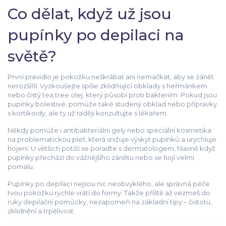
Co dělat, když už jsou
pupínky po depilaci na
světě?
První pravidlo je pokožku neškrábat ani nemačkat, aby se zánět
nerozšířil. Vyzkoušejte spíše zklidňující obklady s heřmánkem
nebo čistý tea tree olej, který působí proti bakteriím. Pokud jsou
pupínky bolestivé, pomůže také studený obklad nebo přípravky
s kortikoidy, ale ty už raději konzultujte s lékařem.
Někdy pomůže i antibakteriální gely nebo speciální kosmetika
na problematickou pleť, která snižuje výskyt pupínků a urychluje
hojení. U větších potíží se poraďte s dermatologem, hlavně když
pupínky přechází do vážnějšího zánětu nebo se hojí velmi
pomalu.
Pupínky po depilaci nejsou nic neobvyklého, ale správná péče
tvou pokožku rychle vrátí do formy. Takže příště až vezmeš do
ruky depilační pomůcky, nezapomeň na základní tipy – čistotu,
zklidnění a trpělivost.