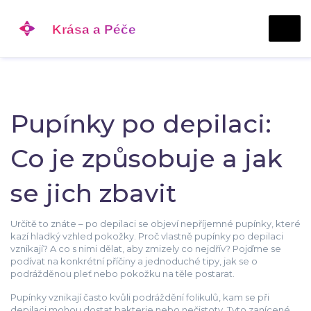
Pupínky po depilaci:
Co je způsobuje a jak
se jich zbavit
Určitě to znáte – po depilaci se objeví nepříjemné pupínky, které
kazí hladký vzhled pokožky. Proč vlastně pupínky po depilaci
vznikají? A co s nimi dělat, aby zmizely co nejdřív? Pojďme se
podívat na konkrétní příčiny a jednoduché tipy, jak se o
podrážděnou pleť nebo pokožku na těle postarat.
Pupínky vznikají často kvůli podráždění folikulů, kam se při
depilaci mohou dostat bakterie nebo nečistoty. Tyto zanícené