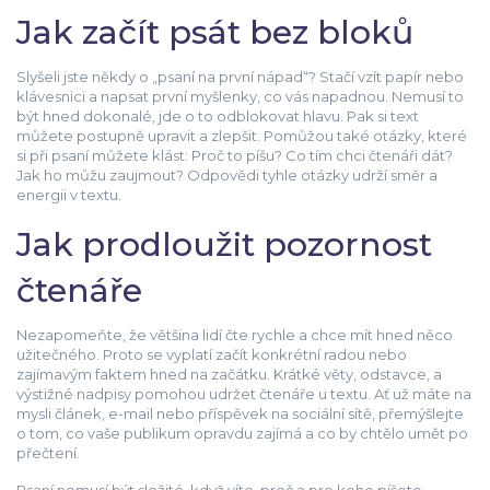
Jak začít psát bez bloků
Slyšeli jste někdy o „psaní na první nápad“? Stačí vzít papír nebo
klávesnici a napsat první myšlenky, co vás napadnou. Nemusí to
být hned dokonalé, jde o to odblokovat hlavu. Pak si text
můžete postupně upravit a zlepšit. Pomůžou také otázky, které
si při psaní můžete klást: Proč to píšu? Co tím chci čtenáři dát?
Jak ho můžu zaujmout? Odpovědi tyhle otázky udrží směr a
energii v textu.
Jak prodloužit pozornost
čtenáře
Nezapomeňte, že většina lidí čte rychle a chce mít hned něco
užitečného. Proto se vyplatí začít konkrétní radou nebo
zajímavým faktem hned na začátku. Krátké věty, odstavce, a
výstižné nadpisy pomohou udržet čtenáře u textu. Ať už máte na
mysli článek, e-mail nebo příspěvek na sociální sítě, přemýšlejte
o tom, co vaše publikum opravdu zajímá a co by chtělo umět po
přečtení.