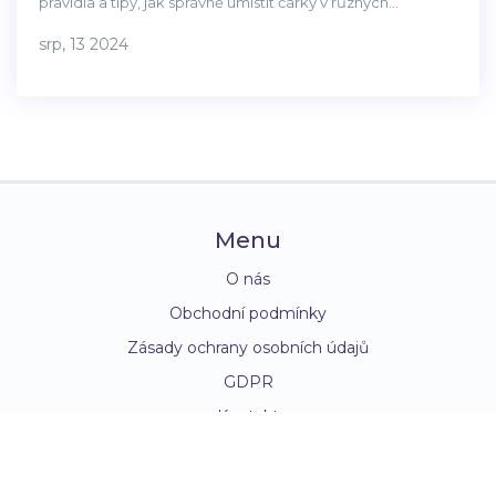
pravidla a tipy, jak správně umístit čárky v různých
kontextech. Článek je ideální pro studenty, učitele a
srp, 13 2024
všechny, kdo chtějí zlepšit svou anglickou gramatiku.
Menu
O nás
Obchodní podmínky
Zásady ochrany osobních údajů
GDPR
Kontakt
© 2026. Všechna práva vyhrazena.