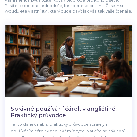
Psaní nemusí být složité, když víte, proč a pro koho píšete.
Pusťte se do toho jednoduše, bez perfekcionismu. Časem si
vybudujete vlastní styl, který bude bavit jak vás, tak vaše čtenáře.
Správné používání čárek v angličtině:
Praktický průvodce
Tento článek nabízí praktický průvodce správným
používáním čárek v anglickém jazyce. Naučíte se základní