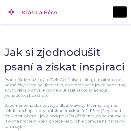
Jak si zjednodušit
psaní a získat inspiraci
Psaní někdy může být oříšek. Ať už píšete blog, e-mail nebo jen
poznámky, často bojujete s tím, co přesně říct a jak to podat tak,
aby to dávalo smysl. Pojďme si ukázat, jak to zvládnout
jednoduše a bez stresu.
Zapomeňte na složité věty a dlouhé úvody. Píšeme, aby nás
někdo pochopil, ne zaujal akademickou řečí. Přemýšlejte nad
tím, komu píšete – jaký jazyk používá váš čtenář, co ho zaujme a
jaký má problém, který chcete řešit. Tohle pomůže najít správný
tón a styl.