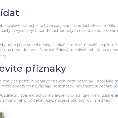
lídat
 nebo svalové slabosti – to bývá spojováno s nedostatkem hořčíku
te častých vysušených koutků úst, lámavých nehtů, nebo probl
y nebo jít na krevní odběry k lékaři, které vám ukáží, co přesn
nná nebo dokonce škodlivá. Zdravý jídelníček bohatý na ovoce, 
ravy.
evíte příznaky
ého dne více potravin bohatých na konkrétní vitamíny – například 
ud máte podezření na vážnější nedostatek, neváhejte si nechat udě
ostatečný spánek, pohyb a pravidelný přísun živin vám udrží energ
roblémům. Tak proč čekat, když můžete tělu pomoci hned teď?