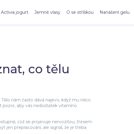
Activia jogurt
Jemné vlasy
O se stříškou
Nanášení gelu
nat, co tělu
ů? Tělo nám často dává najevo, když mu něco
át pozor, aby vás nedostatek vitamínů
stupně, což se projevuje nervozitou, třesem
 jen přepracování, ale signál, že je třeba