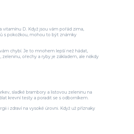
 a vitamínu D. Když jsou vám pořád zima,
émů s pokožkou, mohou to být známky
ě vám chybí. Je to mnohem lepší než hádat,
zeleninu, ořechy a ryby je základem, ale někdy
mrkev, sladké brambory a listovou zeleninu na
lat krevní testy a poradit se s odborníkem.
ii i zdraví na vysoké úrovni. Když už příznaky