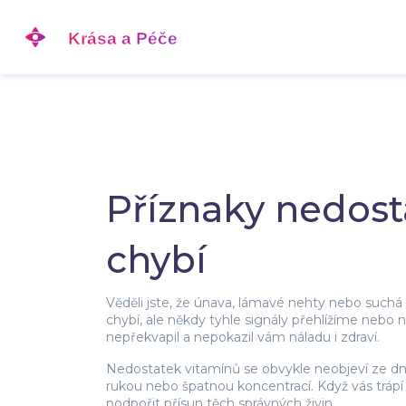
Příznaky nedosta
chybí
Věděli jste, že únava, lámavé nehty nebo suchá
chybí, ale někdy tyhle signály přehlížíme nebo
nepřekvapil a nepokazil vám náladu i zdraví.
Nedostatek vitamínů se obvykle neobjeví ze dn
rukou nebo špatnou koncentrací. Když vás trápí o
podpořit přísun těch správných živin.