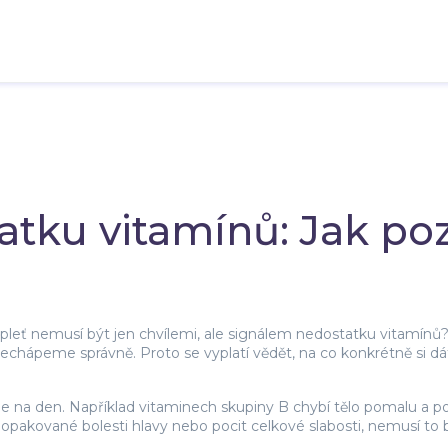
tku vitamínů: Jak poz
 pleť nemusí být jen chvílemi, ale signálem nedostatku vitamín
 nechápeme správně. Proto se vyplatí vědět, na co konkrétně si d
e na den. Například vitaminech skupiny B chybí tělo pomalu a po
pakované bolesti hlavy nebo pocit celkové slabosti, nemusí to být