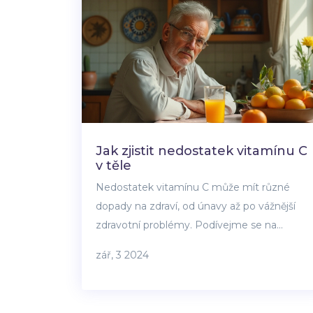
Jak zjistit nedostatek vitamínu C
v těle
Nedostatek vitamínu C může mít různé
dopady na zdraví, od únavy až po vážnější
zdravotní problémy. Podívejme se na
příznaky, rizika a možné zdroje vitamínu C,
zář, 3 2024
které vám mohou pomoci udržet si zdravou
hladinu tohoto důležitého nutrientu.