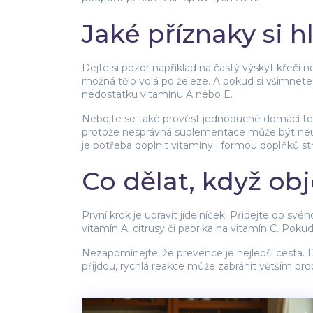
Jaké příznaky si h
Dejte si pozor například na častý výskyt křečí
možná tělo volá po železe. A pokud si všimne
nedostatku vitamínu A nebo E.
Nebojte se také provést jednoduché domácí test
protože nesprávná suplementace může být neúči
je potřeba doplnit vitamíny i formou doplňků st
Co dělat, když obj
První krok je upravit jídelníček. Přidejte do sv
vitamín A, citrusy či paprika na vitamín C. Pok
Nezapomínejte, že prevence je nejlepší cesta. D
přijdou, rychlá reakce může zabránit větším p