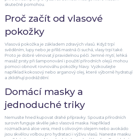
skutečně pomohou.
Proč začít od vlasové
pokožky
Vlasová pokožka je základem zdravých vlasů. Když trpí
svěděním, lupy nebo je příliš mastná či suchá, vlasy trpí také.
Proto je dobré věnovat jí pravidelnou péči. Jemné mytí, lehká
masáž prsty při šamponování i použití přírodních olejů mohou
pomoci obnovit rovnováhu pokožky hlavy. Vyzkoušejte
například kokosový nebo arganový olej, které výborně hydratují
a zklidňují podráždění.
Domácí masky a
jednoduché triky
Nemusíte hned kupovat drahé přípravky. Spousta přírodních
surovin funguje skvěle jako vlasová maska. Například
rozmačkaná aloe vera, med s olivovým olejem nebo avokádo
jsou skvělou volbou pro hydrataci i výživu vlasů. Naneste masku