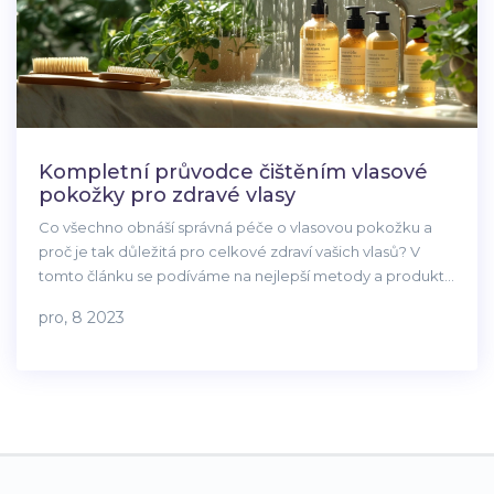
Kompletní průvodce čištěním vlasové
pokožky pro zdravé vlasy
Co všechno obnáší správná péče o vlasovou pokožku a
proč je tak důležitá pro celkové zdraví vašich vlasů? V
tomto článku se podíváme na nejlepší metody a produkty
pro hloubkové čištění vlasové pokožky. Dozvíte se, jak
pro, 8 2023
odstranit nahromaděné nečistoty, zlepšit krevní oběh v
pokožce hlavy a podpořit růst zdravých a silných vlasů.
Nabídneme vám i tipy na domácí přípravky a představíme
preventivní opatření proti nadměrnému mazání nebo
vysušení pokožky hlavy.