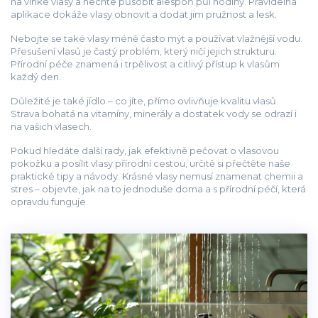
na vlhké vlasy a nechte působit alespoň půl hodiny. Pravidelná
aplikace dokáže vlasy obnovit a dodat jim pružnost a lesk.
Nebojte se také vlasy méně často mýt a používat vlažnější vodu.
Přesušení vlasů je častý problém, který ničí jejich strukturu.
Přírodní péče znamená i trpělivost a citlivý přístup k vlasům
každý den.
Důležité je také jídlo – co jíte, přímo ovlivňuje kvalitu vlasů.
Strava bohatá na vitamíny, minerály a dostatek vody se odrazí i
na vašich vlasech.
Pokud hledáte další rady, jak efektivně pečovat o vlasovou
pokožku a posílit vlasy přírodní cestou, určitě si přečtěte naše
praktické tipy a návody. Krásné vlasy nemusí znamenat chemii a
stres – objevte, jak na to jednoduše doma a s přírodní péčí, která
opravdu funguje.