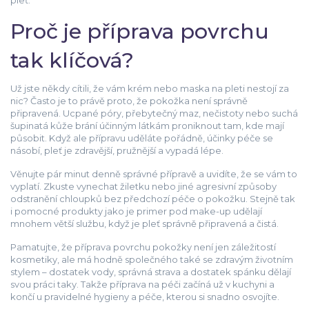
pleť.
Proč je příprava povrchu
tak klíčová?
Už jste někdy cítili, že vám krém nebo maska na pleti nestojí za
nic? Často je to právě proto, že pokožka není správně
připravená. Ucpané póry, přebytečný maz, nečistoty nebo suchá
šupinatá kůže brání účinným látkám proniknout tam, kde mají
působit. Když ale přípravu uděláte pořádně, účinky péče se
násobí, pleť je zdravější, pružnější a vypadá lépe.
Věnujte pár minut denně správné přípravě a uvidíte, že se vám to
vyplatí. Zkuste vynechat žiletku nebo jiné agresivní způsoby
odstranění chloupků bez předchozí péče o pokožku. Stejně tak
i pomocné produkty jako je primer pod make-up udělají
mnohem větší službu, když je pleť správně připravená a čistá.
Pamatujte, že příprava povrchu pokožky není jen záležitostí
kosmetiky, ale má hodně společného také se zdravým životním
stylem – dostatek vody, správná strava a dostatek spánku dělají
svou práci taky. Takže příprava na péči začíná už v kuchyni a
končí u pravidelné hygieny a péče, kterou si snadno osvojíte.