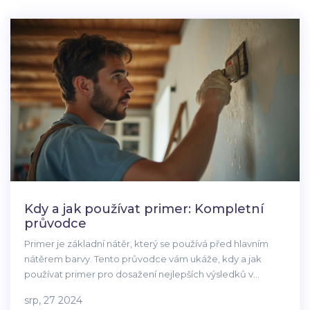
Kdy a jak používat primer: Kompletní
průvodce
Primer je základní nátěr, který se používá před hlavním
nátěrem barvy. Tento průvodce vám ukáže, kdy a jak
používat primer pro dosažení nejlepších výsledků v
různých situacích a na různé povrchy. Naučíte se užitečné
srp, 27 2024
tipy a triky, jak zajistit, aby vaše malování bylo trvanlivé a