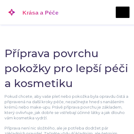
Příprava povrchu
pokožky pro lepší péči
a kosmetiku
Pokud chcete, aby vaše pleť nebo pokožka byla opravdu čistá a
připravená na další kroky péče, nezačínejte hned s nanášením
krémů nebo make-upu. Právě příprava povrchu je základem,
který ovlivňuje, jak dobře se vstřebají účinné látky a jak dlouho
vám kosmetika vydrží.
Příprava není nic složitého, ale je potřeba dodržet pár
základních pravidel. Začněte vždy důkladným, ale šetrným