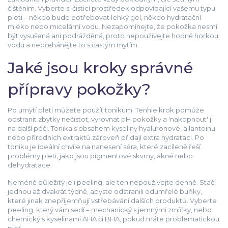
čištěním. Vyberte si čisticí prostředek odpovídající vašemu typu
pleti – někdo bude potřebovat lehký gel, někdo hydratační
mléko nebo micelární vodu. Nezapomínejte, že pokožka nesmí
být vysušená ani podrážděná, proto nepoužívejte hodně horkou
vodu a nepřehánějte to s častým mytím.
Jaké jsou kroky správné
přípravy pokožky?
Po umytí pleti můžete použít tonikum. Tenhle krok pomůže
odstranit zbytky nečistot, vyrovnat pH pokožky a 'nakopnout' ji
na další péči. Tonika s obsahem kyseliny hyaluronové, allantoinu
nebo přírodních extraktů zároveň přidají extra hydrataci. Po
toniku je ideální chvíle na nanesení séra, které zacíleně řeší
problémy pleti, jako jsou pigmentové skvrny, akné nebo
dehydratace.
Neméně důležitý je i peeling, ale ten nepoužívejte denně. Stačí
jednou až dvakrát týdně, abyste odstranili odumřelé buňky,
které jinak znepříjemňují vstřebávání dalších produktů. Vyberte
peeling, který vám sedí – mechanický s jemnými zrníčky, nebo
chemický s kyselinami AHA či BHA, pokud máte problematickou