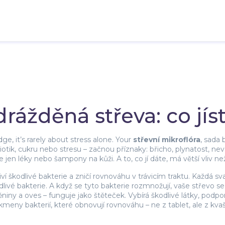
rážděná střeva: co jís
ge, it’s rarely about stress alone. Your
střevní mikroflóra
,
sada b
biotik, cukru nebo stresu – začnou příznaky: břicho, plynatost, n
ne jen léky nebo šampony na kůži. A to, co jí dáte, má větší vliv n
ví škodlivé bakterie a zničí rovnováhu v trávicím traktu
. Každá sv
kodlivé bakterie. A když se tyto bakterie rozmnožují, vaše střev
těniny a oves
– funguje jako štěteček. Vybírá škodlivé látky, podp
 kmeny bakterií, které obnovují rovnováhu – ne z tablet, ale z kv