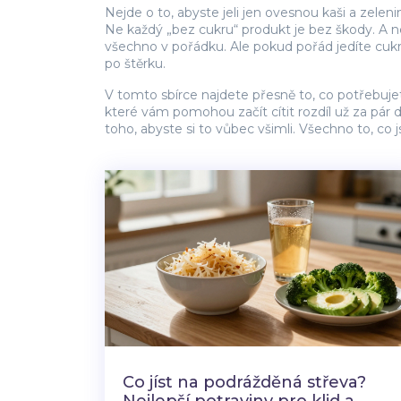
Nejde o to, abyste jeli jen ovesnou kaši a zelenin
Ne každý „bez cukru“ produkt je bez škody. A ne
všechno v pořádku. Ale pokud pořád jedíte cukr, 
po štěrku.
V tomto sbírce najdete přesně to, co potřebujete
které vám pomohou začít cítit rozdíl už za pár dn
toho, abyste si to vůbec všimli. Všechno to, co j
Co jíst na podrážděná střeva?
Nejlepší potraviny pro klid a