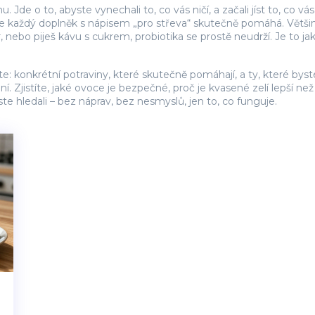
u. Jde o to, abyste vynechali to, co vás ničí, a začali jíst to, co 
 každý doplněk s nápisem „pro střeva“ skutečně pomáhá. Většina li
nebo piješ kávu s cukrem, probiotika se prostě neudrží. Je to jak
: konkrétní potraviny, které skutečně pomáhají, a ty, které byste
í. Zjistíte, jaké ovoce je bezpečné, proč je kvasené zelí lepší než 
ste hledali – bez náprav, bez nesmyslů, jen to, co funguje.