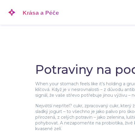
Potraviny na pod
When your stomach feels like it’s holding a grud
klíčová. Když je v nesrovnalosti – z důvodu anti
signál, že vaše střevo potřebuje jinou výživu – 
Největší nepřítel?
cukr
,
zpracovaný cukr, který ži
sladký jogurt – to všechno je jako palivo pro š
přirozená, z celých potravin – jako zelenina, luš
pohybovat. A nezapomeňte na
probiotika
,
živé
kvasené zelí
.