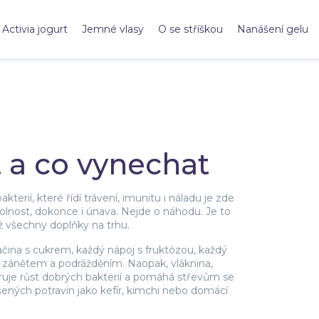
Activia jogurt
Jemné vlasy
O se stříškou
Nanášení gelu
t a co vynechat
akterií, které řídí trávení, imunitu i náladu
je zde
evolnost, dokonce i únava. Nejde o náhodu. Je to
ež všechny doplňky na trhu.
ačina s cukrem, každý nápoj s fruktózou, každý
o se zánětem a podrážděním. Naopak,
vláknina
,
oruje růst dobrých bakterií a pomáhá střevům se
ašených potravin jako kefír, kimchi nebo domácí