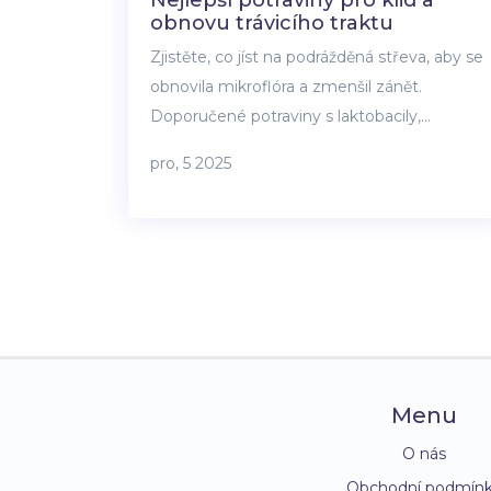
obnovu trávicího traktu
Zjistěte, co jíst na podrážděná střeva, aby se
obnovila mikroflóra a zmenšil zánět.
Doporučené potraviny s laktobacily,
prebiotiky a zacelujícími látkami pro klid
pro, 5 2025
trávicího traktu.
Menu
O nás
Obchodní podmín