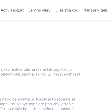
Activia jogurt
Jemné vlasy
O se stříškou
Nanášení gelu
i jako reakce těla na různé faktory. Ale co
 oteklým obličejem a jak mu účinně předcházet.
dle nebo dehydratace. Někdy je to spojené se
aopak může být signálem poruchy ledvin či
příčinou může být i přecitlivělost a zhoršená