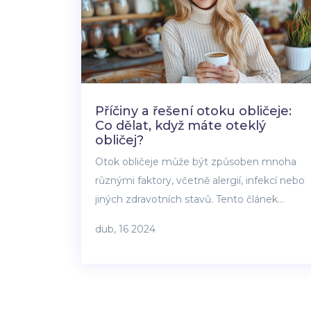
Příčiny a řešení otoku obličeje:
Co dělat, když máte oteklý
obličej?
Otok obličeje může být způsoben mnoha
různými faktory, včetně alergií, infekcí nebo
jiných zdravotních stavů. Tento článek
poskytuje přehled možných příčin otoku
dub, 16 2024
obličeje a nabízí praktické tipy, jak tento
problém řešit. Seznámíme vás také s tím,
kdy byste měli vyhledat odbornou pomoc a
jaké léčebné postupy mohou být užitečné.