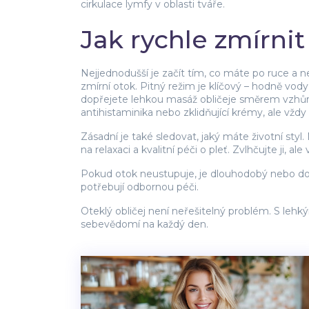
cirkulace lymfy v oblasti tváře.
Jak rychle zmírnit
Nejjednodušší je začít tím, co máte po ruce a
zmírní otok. Pitný režim je klíčový – hodně vod
dopřejete lehkou masáž obličeje směrem vzhůru,
antihistaminika nebo zklidňující krémy, ale vždy
Zásadní je také sledovat, jaký máte životní sty
na relaxaci a kvalitní péči o pleť. Zvlhčujte ji
Pokud otok neustupuje, je dlouhodobý nebo dopr
potřebují odbornou péči.
Oteklý obličej není neřešitelný problém. S lehk
sebevědomí na každý den.