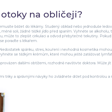
 otoky na obličeji?
 nemusíte běžet do lékárny. Studený obklad nebo jednoduše ledo
y, méně soli, žádné těžké jídlo před spaním. Vyhněte se alkoholu,
 může to zlepšit cirkulaci a odvod přebytečné tekutiny. Pokud 
 se poraďte s lékařem.
l. Nedostatek spánku, stres, kouření i nevhodná kosmetika mohou 
, ale vyhněte se těžkým krémům, které mohou ještě zatěžovat lymfa
ovázen dalšími obtížemi, rozhodně navštivte doktora. Může jít o
ými triky a správnými návyky ho zvládnete držet pod kontrolou a 