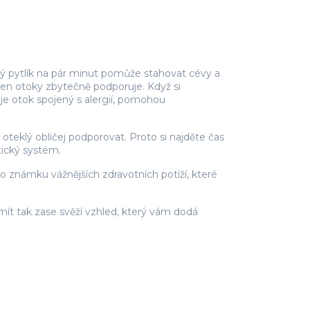
vý pytlík na pár minut pomůže stahovat cévy a
 ten otoky zbytečně podporuje. Když si
je otok spojený s alergií, pomohou
oteklý obličej podporovat. Proto si najděte čas
tický systém.
 známku vážnějších zdravotních potíží, které
mít tak zase svěží vzhled, který vám dodá