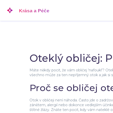
Oteklý obličej: P
Máte někdy pocit, že vám obličej 'nafoukl'? Otek
všechno může za ten nepříjemný otok a jak si s
Proč se obličej o
Otok v obličeji není náhoda. Často jde o zadržov
zánětem, alergií nebo dokonce vedlejším účin
štítné žlázy. Znáte ten pocit, kdy vám nateklé ok