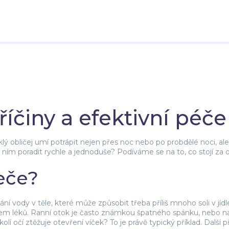
říčiny a efektivní péče
lý obličej umí potrápit nejen přes noc nebo po probdělé noci, ale 
 ním poradit rychle a jednoduše? Podíváme se na to, co stojí za
teče?
ání vody v těle, které může způsobit třeba příliš mnoho soli v jí
kem léků. Ranní otok je často známkou špatného spánku, nebo n
olí očí ztěžuje otevření víček? To je právě typický příklad. Další 