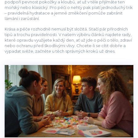
podpoří pevnost pokožky a kloubů, ať už v těle přijímáte ten
mořský nebo klasický. Pro péči o nehty pak platí jednoduchý trik
– pravidelná hydratace a jemné změkčení pomůže zabránit
lámání i zarůstání.
Krása a péče rozhodně nemusí být složitá. Stačí pár přírodních
tipů a trochu pravidelnosti. V našem výběru článků najdete rady,
které opravdu využijete každý den, ať už jde o péči o tělo, zdraví
nebo ochranu před škodlivými vlivy. Chcete-li se cítit dobře a
vypadat svěže, začněte u těch správných kroků už dnes.