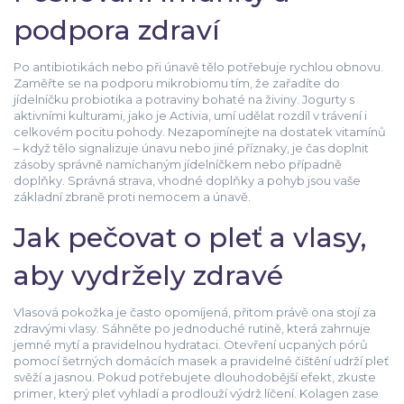
podpora zdraví
Po antibiotikách nebo při únavě tělo potřebuje rychlou obnovu.
Zaměřte se na podporu mikrobiomu tím, že zařadíte do
jídelníčku probiotika a potraviny bohaté na živiny. Jogurty s
aktivními kulturami, jako je Activia, umí udělat rozdíl v trávení i
celkovém pocitu pohody. Nezapomínejte na dostatek vitamínů
– když tělo signalizuje únavu nebo jiné příznaky, je čas doplnit
zásoby správně namíchaným jídelníčkem nebo případně
doplňky. Správná strava, vhodné doplňky a pohyb jsou vaše
základní zbraně proti nemocem a únavě.
Jak pečovat o pleť a vlasy,
aby vydržely zdravé
Vlasová pokožka je často opomíjená, přitom právě ona stojí za
zdravými vlasy. Sáhněte po jednoduché rutině, která zahrnuje
jemné mytí a pravidelnou hydrataci. Otevření ucpaných pórů
pomocí šetrných domácích masek a pravidelné čištění udrží pleť
svěží a jasnou. Pokud potřebujete dlouhodobější efekt, zkuste
primer, který pleť vyhladí a prodlouží výdrž líčení. Kolagen zase