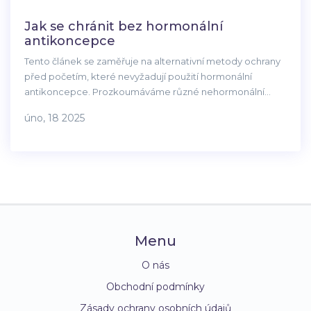
Jak se chránit bez hormonální
antikoncepce
Tento článek se zaměřuje na alternativní metody ochrany
před početím, které nevyžadují použití hormonální
antikoncepce. Prozkoumáváme různé nehormonální
metody jako je používání kondomů, přirozené plánování
úno, 18 2025
rodičovství a různé bariérové metody. Také se dotkneme
výhod a nevýhod jednotlivých přístupů a jak mohou
ovlivnit vaše zdraví. Je to praktický průvodce pro každého,
kdo hledá přirozenější způsoby kontroly nad svým tělem.
Menu
O nás
Obchodní podmínky
Zásady ochrany osobních údajů