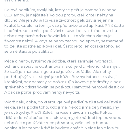
vašich nehtů.
Gelová pedikúra
,
trvalý lak, který se pečuje pomocí UV nebo
LED lampy
, je nejčastější volbou pro ty, kteří chtějí nehty na
dlouho. Ale jen 30 % lidí ví, že životnost gelu závisí nejen na
kvalitě laku, ale na tom, jak se připravíte před aplikací. Příliš časté
hladění rukou o věci, používání rukavic bez vnitřního povrchu
nebo nesprávné odstraňování laku — to všechno zkracuje
životnost nehtů. A když se nehty začnou odlepovat, neznamená
to, že jste špatně aplikovali gel. Často je to jen otázka toho, jak
se o ně staráte po aplikaci.
Péče o nehty
,
systémová údržba, která zahrnuje hydrataci,
ochranu a správné odstraňování laků
, je klíč. Mnoho lidí si myslí,
že stačí jen nanesení gelu a už je vše v pořádku. Ale nehty
potřebují výživu — stejně jako kůže. Bez hydratace se stávají
křehkými, bez ochrany se poškozují o kovové předměty, a bez
správného odstraňování se poškozují samotné nehtové destičky.
A pak se ptáte, proč vám nehty nevydrží.
Výdrž gelu
,
doba, po kterou gelová pedikúra zůstává celistvá a
lesklá
, se liší podle toho, kdo ji má. Někdo ji má celý měsíc, jiný
jen dvě týdny. Proč? Záleží na vašem životním stylu. Pokud
děláte domácí práce bez rukavic, myjete nádobí teplou vodou
nebo často používáte ruce při sportu, vaše nehty budou
odolnější jen tehdy, když je budete chránit. Nejde jen o kvalitu