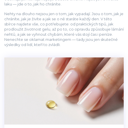
laku — jde o to, jak ho chráníte.
Nehty na dlouho nejsou jen o tom, jak vypadají. Jsou o tom, jak je
chráníte, jak je živíte a jak se o ně staráte každý den. V této
sbírce najdete vše, co potřebujete: od praktických tipů, jak
prodloužit životnost gelu, až po to, co opravdu způsobuje lámání
nehtů, a jak se vyhnout chybám, které vás stojí čas i peníze.
Nenechte se oklamat marketingem — tady jsou jen skutečné
výsledky od lidí, kteří to zvládli.