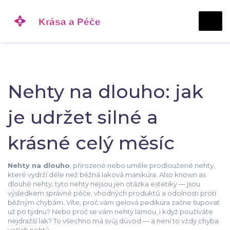
Nehty na dlouho: jak
je udržet silné a
krásné celý měsíc
Nehty na dlouho
,
přirozené nebo uměle prodloužené nehty,
které vydrží déle než běžná laková manikúra
. Also known as
dlouhé nehty
, tyto nehty nejsou jen otázka estetiky — jsou
výsledkem správné péče, vhodných produktů a odolnosti proti
běžným chybám.
Víte, proč vám gelová pedikúra začne šupovat
už po týdnu? Nebo proč se vám nehty lámou, i když používáte
nejdražší lak? To všechno má svůj důvod — a není to vždy chyba