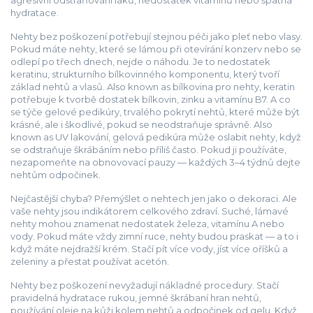
agresivní odstraňování laků, nedostatek vitamínů nebo špatná
hydratace.
Nehty bez poškození potřebují stejnou péči jako pleť nebo vlasy.
Pokud máte nehty, které se lámou při otevírání konzerv nebo se
odlepí po třech dnech, nejde o náhodu. Je to
nedostatek
keratinu
,
strukturního bílkovinného komponentu, který tvoří
základ nehtů a vlasů
. Also known as
bílkovina pro nehty
, keratin
potřebuje k tvorbě dostatek bílkovin, zinku a vitamínu B7.
A co
se týče
gelové pedikúry
,
trvalého pokrytí nehtů, které může být
krásné, ale i škodlivé, pokud se neodstraňuje správně
. Also
known as
UV lakování
, gelová pedikúra může oslabit nehty, když
se odstraňuje škrábáním nebo příliš často.
Pokud ji používáte,
nezapomeňte na obnovovací pauzy — každých 3–4 týdnů dejte
nehtům odpočinek.
Nejčastější chyba? Přemýšlet o nehtech jen jako o dekoraci. Ale
vaše nehty jsou indikátorem celkového zdraví. Suché, lámavé
nehty mohou znamenat nedostatek železa, vitamínu A nebo
vody. Pokud máte vždy zimní ruce, nehty budou praskat — a to i
když máte nejdražší krém. Stačí pít více vody, jíst více oříšků a
zeleniny a přestat používat acetón.
Nehty bez poškození nevyžadují nákladné procedury. Stačí
pravidelná hydratace rukou, jemné škrábaní hran nehtů,
používání oleje na kůži kolem nehtů a odpočinek od gelu. Když