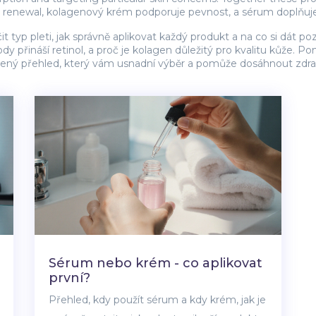
es renewal, kolagenový krém podporuje pevnost, a sérum doplňuj
čit typ pleti, jak správně aplikovat každý produkt a na co si dát po
dy přináší retinol, a proč je kolagen důležitý pro kvalitu kůže. Po
ucelený přehled, který vám usnadní výběr a pomůže dosáhnout zdrav
Sérum nebo krém - co aplikovat
první?
Přehled, kdy použít sérum a kdy krém, jak je