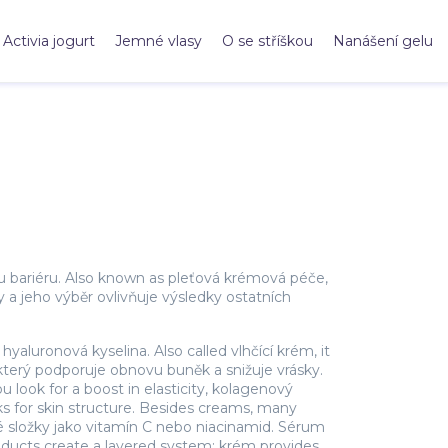
Activia jogurt
Jemné vlasy
O se stříškou
Nanášení gelu
u bariéru
. Also known as
pleťová krémová péče
,
 a jeho výběr ovlivňuje výsledky ostatních
 hyaluronová kyselina
. Also called
vlhčící krém
, it
terý podporuje obnovu buněk a snižuje vrásky
.
u look for a boost in elasticity,
kolagenový
cks for skin structure. Besides creams, many
é složky jako vitamín C nebo niacinamid
. Sérum
oducts create a layered system: krém provides