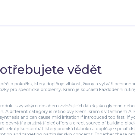
potřebujete vědět
péči o pokožku, který doplňuje vlhkost, živiny a vytváří ochranno
žky pro specifické problémy. Krém je součástí každodenní rutiny
rodukt s vysokým obsahem zvlhčujících látek jako glycerin nebo
on. A different category is
retinolový krém
,
krém s vitamínem A, k
 synthesis and can cause mild irritation if introduced too fast. If yo
 pevnější a pružnější pleť
offers a direct source of building blo
hčí tekutý koncentrát, který proniká hluboko a doplňuje specifick
tion and targeting particular skin concerns. Together these pr