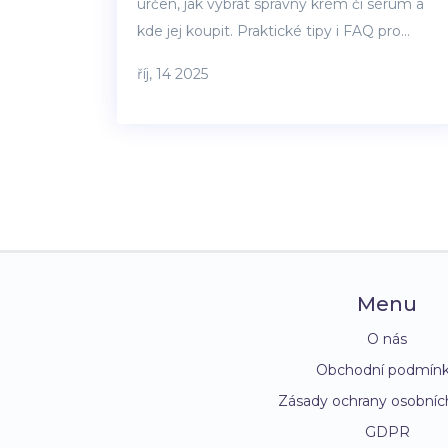
určen, jak vybrat správný krém či sérum a
kde jej koupit. Praktické tipy i FAQ pro
každého.
říj, 14 2025
Menu
O nás
Obchodní podmín
Zásady ochrany osobníc
GDPR