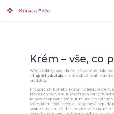
Krém – vše, co 
When talking about
krém
,
základní produkt pro 
it
hojně hydratuje
a může obsahovat aktivní slo
produktů.
Pro speciální potřeby existují
hydratační krém
,
p
tackles dry skin and supports skin barrier functi
Known as
anti‑age krém
, it influences collagen
krém
,
krém obohacený o kolagenové peptidy pro
users complement their routine with
sérum
,
le
works hand‑in‑hand with krém, enhancing absorp