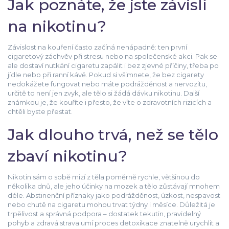
Jak poznáte, že jste závislí
na nikotinu?
Závislost na kouření často začíná nenápadně: ten první
cigaretový záchvěv při stresu nebo na společenské akci. Pak se
ale dostaví nutkání cigaretu zapálit i bez zjevné příčiny, třeba po
jídle nebo při ranní kávě. Pokud si všimnete, že bez cigarety
nedokážete fungovat nebo máte podrážděnost a nervozitu,
určitě to není jen zvyk, ale tělo si žádá dávku nikotinu. Další
známkou je, že kouříte i přesto, že víte o zdravotních rizicích a
chtěli byste přestat.
Jak dlouho trvá, než se tělo
zbaví nikotinu?
Nikotin sám o sobě mizí z těla poměrně rychle, většinou do
několika dnů, ale jeho účinky na mozek a tělo zůstávají mnohem
déle. Abstinenční příznaky jako podrážděnost, úzkost, nespavost
nebo chutě na cigaretu mohou trvat týdny i měsíce. Důležitá je
trpělivost a správná podpora – dostatek tekutin, pravidelný
pohyb a zdravá strava umí proces detoxikace znatelně urychlit a