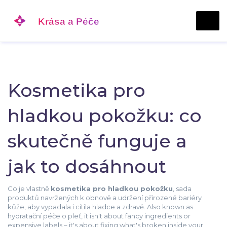
Kosmetika pro
hladkou pokožku: co
skutečně funguje a
jak to dosáhnout
Co je vlastně
kosmetika pro hladkou pokožku
,
sada
produktů navržených k obnově a udržení přirozené bariéry
kůže, aby vypadala i cítila hladce a zdravě
. Also known as
hydratační péče o pleť
, it isn't about fancy ingredients or
expensive labels – it's about fixing what's broken inside your