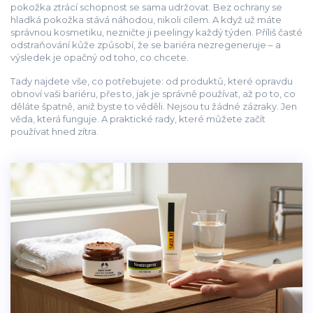
pokožka ztrácí schopnost se sama udržovat. Bez ochrany se
hladká pokožka stává náhodou, nikoli cílem. A když už máte
správnou kosmetiku, nezničte ji peelingy každý týden. Příliš časté
odstraňování kůže způsobí, že se bariéra nezregeneruje – a
výsledek je opačný od toho, co chcete.
Tady najdete vše, co potřebujete: od produktů, které opravdu
obnoví vaši bariéru, přes to, jak je správně používat, až po to, co
děláte špatně, aniž byste to věděli. Nejsou tu žádné zázraky. Jen
věda, která funguje. A praktické rady, které můžete začít
používat hned zítra.