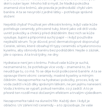
skin's outer layer.
Mnoho lidí si myslí, že hladká pokožka
znamená více krémů, ale pravda je jednodušší: chybí vám
bariéra. A ta se nevyrobí z jedné látky – potřebuje správné
složení.
Největší chyba? Používat jen vlhkostní krémy, když vaše kůže
potřebuje
ceramidy
,
přirozené tuky, které jako zdi drží vodu
uvnitř pokožky a chrání ji před drážděním
.
Bez nich se kůže
vysušuje, šupiní a připomíná suchý papír – i když používáte
nejdražší sérum. To je důvod, proč dermatologové doporučují
CeraVe
,
séries, které obsahují tři typy ceramidů a hyaluronovou
kyselinu, aby obnovily bariéru bez podráždění
.
Nejde o zázrak,
jde o opravu. A ta trvá týdny, ne dny.
Hydratace není jen o krému. Pokud vaše kůže je suchá,
neznamená to, že potřebuje více vody – znamená to, že
neudržuje tu, co má. To se děje kvůli poškozené bariéře. A ta se
opravuje třemi věcmi: ceramidy, mastné kyseliny a mírným
čištěním. Nezapomeňte na
hydrataci pokožky
,
proces, kdy se
voda zadrží v kůži díky správným látkám, ne jen jejímu nanesení
.
Voda z krému se vypaří, pokud nemáte, co ji zadrží. A to je
přesně ten rozdíl mezi dočasným efektem a trvalým výsledkem.
Nezapomeňte také na sluneční filtr. Každý den. I když je
oblačno. UV záření ničí ceramidy – a to způsobuje, že vaše