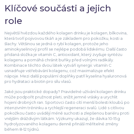
Klíčové součásti a jejich
role
Největší hvězdou každého kolagen drinku je
kolagen
,
bílkovina,
která tvoří pojivovou tkáň a je základem pro pokožku, kosti a
šlachy
. Většinou se jedná o rybí kolagen, protože jeho
aminokyselinový profil se nejlépe podobá lidskému. Další často
přidaná složka je
vitamín C
,
antioxidant, který zvyšuje syntézu
kolagenu a pomáhá chránit buňky před volnými radikály
.
Kombinace těchto dvou látek vytváří synergii: vitamín C
usnadňuje vstřebávání kolagenu, což maximalizuje efekt
nápoje. Mezi další populární doplňky patří kyselina hyaluronová
pro hydrataci a biotin pro sílu vlasů.
Jaké jsou praktické dopady? Pravidelné užívání kolagen drinku
může podpořit pružnost pleti, snížit jemné vrásky a urychlit
hojení drobných ran. Sportovci často cítí menší bolesti kloubů po
intenzivním tréninku a rychlejší regeneraci svalů. Lidé s citlivou
pokožkou často uvádějí méně suchosti a zlepšenou bariéru proti
vnějším dráždivým látkám. Výzkumy ukazují, že dávka 10‑15 g
hydrolyzovaného kolagenu denně přináší měřitelné změny
během 8‑12 týdnů.