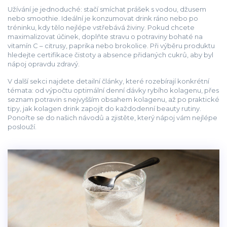
Užívání je jednoduché: stačí smíchat prášek s vodou, džusem
nebo smoothie. Ideální je konzumovat drink ráno nebo po
tréninku, kdy tělo nejlépe vstřebává živiny. Pokud chcete
maximalizovat účinek, doplňte stravu o potraviny bohaté na
vitamín C – citrusy, paprika nebo brokolice. Při výběru produktu
hledejte certifikace čistoty a absence přidaných cukrů, aby byl
nápoj opravdu zdravý.
V další sekci najdete detailní články, které rozebírají konkrétní
témata: od výpočtu optimální denní dávky rybího kolagenu, přes
seznam potravin s nejvyšším obsahem kolagenu, až po praktické
tipy, jak kolagen drink zapojit do každodenní beauty rutiny.
Ponořte se do našich návodů a zjistěte, který nápoj vám nejlépe
poslouží.