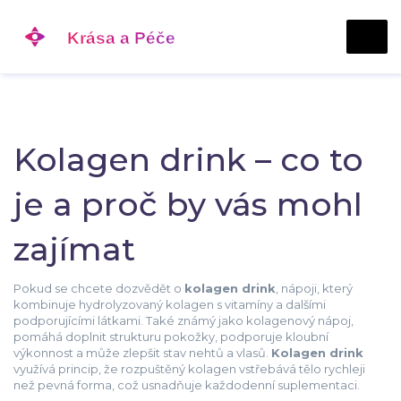
Kolagen drink – co to
je a proč by vás mohl
zajímat
Pokud se chcete dozvědět o
kolagen drink
,
nápoji, který
kombinuje hydrolyzovaný kolagen s vitamíny a dalšími
podporujícími látkami
. Také známý jako
kolagenový nápoj
,
pomáhá doplnit strukturu pokožky, podporuje kloubní
výkonnost a může zlepšit stav nehtů a vlasů.
Kolagen drink
využívá princip, že rozpuštěný kolagen vstřebává tělo rychleji
než pevná forma, což usnadňuje každodenní suplementaci.