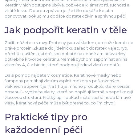
keratin v nich postupně ubývá, což vede k lámavosti, suchosti a
ztrátě lesku. Dobrou zprávou je, že tělo dokáže keratin
obnovovat, pokud mu dodáte dostatek živin a správnou péči.
Jak podpořit keratin v těle
Začít můžete u stravy. Proteiny jsou základem, protože keratin je
právě protein. Zkuste do jídelníčku zařadit dostatek vajec, ryb,
ořechů a luštěnin, které jsou bohaté na cenné aminokyseliny
potřebné k tvorbě keratinu. Neměli bychom zapomínat ani na
vitamíny A, C a biotin, které podporují zdraví vlasů a nehtů.
Další pomoc najdete v kosmetice. Keratinové masky nebo
šampony pomáhají vlasům vyplnit mezery v poškozených
vláknech a zpevnit je. Na trhu je mnoho produktů, které keratin
obsahují – vybírejte ale ty, které ho doplňují šetrně a nepoškozují
vlasovou strukturu. Krátký tip – pokud máte suché nebo lámavé
vlasy, keratinová péče může být přesně to, co jim chybí.
Praktické tipy pro
každodenní péči