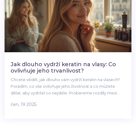
Jak dlouho vydrží keratin na vlasy: Co
ovlivňuje jeho trvanlivost?
Chcete vědět, jak dlouho vám vydrží keratin na vlasech?
Poradím, co vše ovlivňuje jeho životnost a co můžete
dělat, aby vydržel co nejdéle. Probereme rozdíly mezi
různými typy keratinových kúry, konkrétní tipy na péči po
čen, 19 2025
aplikaci a časté chyby, kterým je lepší se vyhnout. Poradím
taky, jak poznat, že je čas na další aplikaci. Tenhle článek
vám pomůže, pokud chcete z keratinu vytěžit maximum.