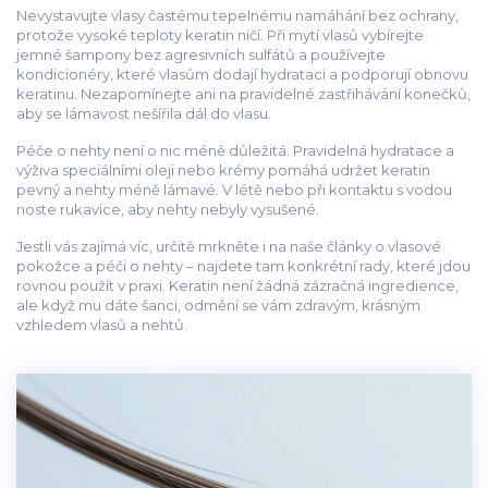
Nevystavujte vlasy častému tepelnému namáhání bez ochrany,
protože vysoké teploty keratin ničí. Při mytí vlasů vybírejte
jemné šampony bez agresivních sulfátů a používejte
kondicionéry, které vlasům dodají hydrataci a podporují obnovu
keratinu. Nezapomínejte ani na pravidelné zastřihávání konečků,
aby se lámavost nešířila dál do vlasu.
Péče o nehty není o nic méně důležitá. Pravidelná hydratace a
výživa speciálními oleji nebo krémy pomáhá udržet keratin
pevný a nehty méně lámavé. V létě nebo při kontaktu s vodou
noste rukavice, aby nehty nebyly vysušené.
Jestli vás zajímá víc, určitě mrkněte i na naše články o vlasové
pokožce a péči o nehty – najdete tam konkrétní rady, které jdou
rovnou použít v praxi. Keratin není žádná zázračná ingredience,
ale když mu dáte šanci, odmění se vám zdravým, krásným
vzhledem vlasů a nehtů.