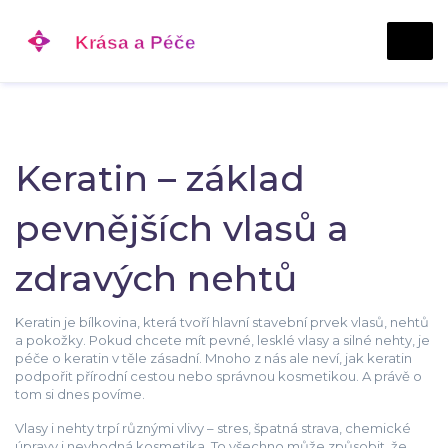
Keratin – základ
pevnějších vlasů a
zdravých nehtů
Keratin je bílkovina, která tvoří hlavní stavební prvek vlasů, nehtů
a pokožky. Pokud chcete mít pevné, lesklé vlasy a silné nehty, je
péče o keratin v těle zásadní. Mnoho z nás ale neví, jak keratin
podpořit přírodní cestou nebo správnou kosmetikou. A právě o
tom si dnes povíme.
Vlasy i nehty trpí různými vlivy – stres, špatná strava, chemické
úpravy i nevhodná kosmetika. To všechno může způsobit, že