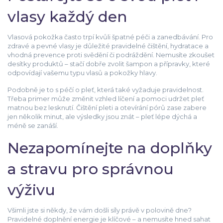
vlasy každý den
Vlasová pokožka často trpí kvůli špatné péči a zanedbávání. Pro
zdravé a pevné vlasy je důležité pravidelné čištění, hydratace a
vhodná prevence proti svědění či podráždění. Nemusíte zkoušet
desítky produktů – stačí dobře zvolit šampon a přípravky, které
odpovídají vašemu typu vlasů a pokožky hlavy.
Podobně je to s péčí o pleť, která také vyžaduje pravidelnost.
Třeba primer může změnit vzhled líčení a pomoci udržet pleť
matnou bez lesknutí. Čištění pleti a otevírání pórů zase zabere
jen několik minut, ale výsledky jsou znát – pleť lépe dýchá a
méně se zanáší.
Nezapomínejte na doplňky
a stravu pro správnou
výživu
Všimli jste si někdy, že vám došli síly právě v polovině dne?
Pravidelné doplnění energie je klíčové – a nemusíte hned sahat