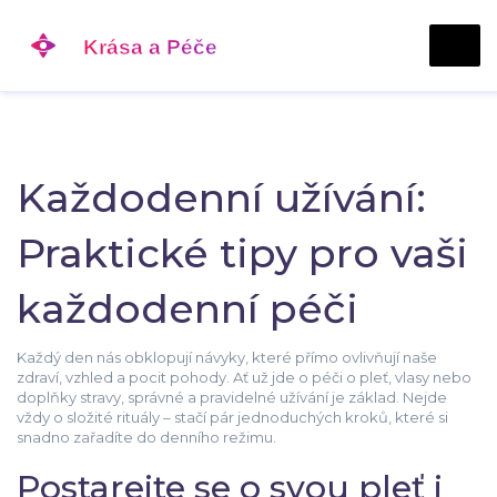
Každodenní užívání:
Praktické tipy pro vaši
každodenní péči
Každý den nás obklopují návyky, které přímo ovlivňují naše
zdraví, vzhled a pocit pohody. Ať už jde o péči o pleť, vlasy nebo
doplňky stravy, správné a pravidelné užívání je základ. Nejde
vždy o složité rituály – stačí pár jednoduchých kroků, které si
snadno zařadíte do denního režimu.
Postarejte se o svou pleť i