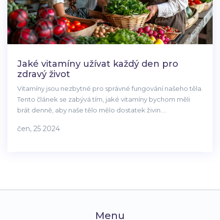
Jaké vitamíny užívat každý den pro
zdravý život
Vitamíny jsou nezbytné pro správné fungování našeho těla.
Tento článek se zabývá tím, jaké vitamíny bychom měli
brát denně, aby naše tělo mělo dostatek živin.
Prozkoumáme význam různých vitamínů, jejich zdroje a
čen, 25 2024
tipy na správné doplňování.
Menu