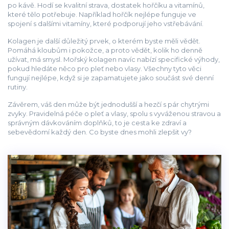
po kávě. Hodí se kvalitní strava, dostatek hořčíku a vitamínů,
které tělo potřebuje. Například hořčík nejlépe funguje ve
spojení s dalšími vitamíny, které podporují jeho vstřebávání.
Kolagen je další důležitý prvek, o kterém byste měli vědět.
Pomáhá kloubům i pokožce, a proto vědět, kolik ho denně
užívat, má smysl. Mořský kolagen navíc nabízí specifické výhody,
pokud hledáte něco pro pleť nebo vlasy. Všechny tyto věci
fungují nejlépe, když si je zapamatujete jako součást své denní
rutiny.
Závěrem, váš den může být jednodušší a hezčí s pár chytrými
zvyky. Pravidelná péče o pleť a vlasy, spolu s vyváženou stravou a
správným dávkováním doplňků, to je cesta ke zdraví a
sebevědomí každý den. Co byste dnes mohli zlepšit vy?