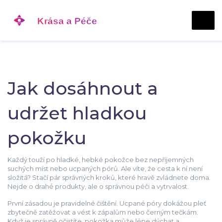
Jak dosáhnout a
udržet hladkou
pokožku
Každý touží po hladké, hebké pokožce bez nepříjemných
suchých míst nebo ucpaných pórů. Ale víte, že cesta k ní není
složitá? Stačí pár správných kroků, které hravě zvládnete doma.
Nejde o drahé produkty, ale o správnou péči a vytrvalost.
První zásadou je pravidelné čištění. Ucpané póry dokážou pleť
zbytečně zatěžovat a vést k zápalům nebo černým tečkám.
Když je správně očistíte, pokožka může lépe dýchat a