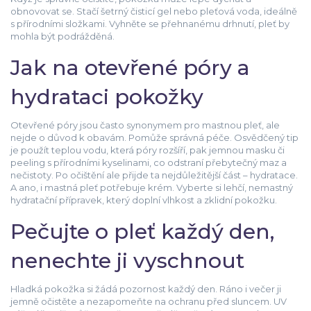
obnovovat se. Stačí šetrný čisticí gel nebo pleťová voda, ideálně
s přírodními složkami. Vyhněte se přehnanému drhnutí, pleť by
mohla být podrážděná.
Jak na otevřené póry a
hydrataci pokožky
Otevřené póry jsou často synonymem pro mastnou pleť, ale
nejde o důvod k obavám. Pomůže správná péče. Osvědčený tip
je použít teplou vodu, která póry rozšíří, pak jemnou masku či
peeling s přírodními kyselinami, co odstraní přebytečný maz a
nečistoty. Po očištění ale přijde ta nejdůležitější část – hydratace.
A ano, i mastná pleť potřebuje krém. Vyberte si lehčí, nemastný
hydratační přípravek, který doplní vlhkost a zklidní pokožku.
Pečujte o pleť každý den,
nenechte ji vyschnout
Hladká pokožka si žádá pozornost každý den. Ráno i večer ji
jemně očistěte a nezapomeňte na ochranu před sluncem. UV