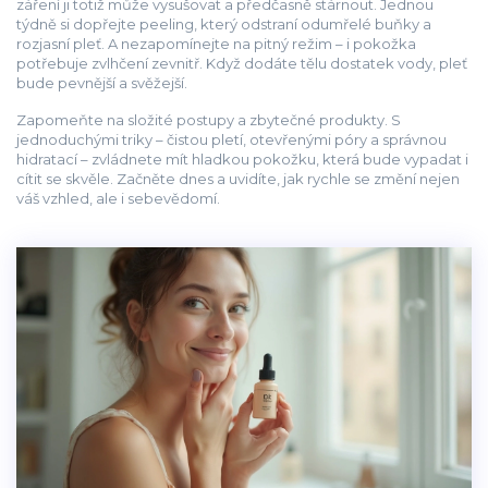
záření ji totiž může vysušovat a předčasně stárnout. Jednou
týdně si dopřejte peeling, který odstraní odumřelé buňky a
rozjasní pleť. A nezapomínejte na pitný režim – i pokožka
potřebuje zvlhčení zevnitř. Když dodáte tělu dostatek vody, pleť
bude pevnější a svěžejší.
Zapomeňte na složité postupy a zbytečné produkty. S
jednoduchými triky – čistou pletí, otevřenými póry a správnou
hidratací – zvládnete mít hladkou pokožku, která bude vypadat i
cítit se skvěle. Začněte dnes a uvidíte, jak rychle se změní nejen
váš vzhled, ale i sebevědomí.