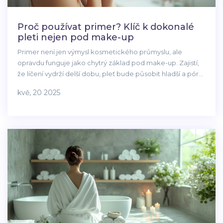
Proč používat primer? Klíč k dokonalé
pleti nejen pod make-up
Primer není jen výmysl kosmetického průmyslu, ale
opravdu funguje jako chytrý základ pod make-up. Zajistí,
že líčení vydrží delší dobu, pleť bude působit hladší a póry
méně viditelné. Hodí se i pro ty, co make-up skoro
kvě, 20 2025
nepoužívají – pomáhá s matným vzhledem a sjednocuje
pokožku. Pokud vás často trápí lesknoucí se čelo nebo se
vám make-up během dne rozmazává, primer může být
přesně to, co potřebujete. Poradím, jak ho správně vybrat
a na co si při jeho používání dát pozor.