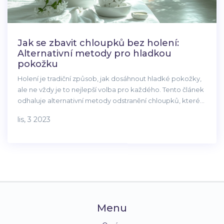
Jak se zbavit chloupků bez holení:
Alternativní metody pro hladkou
pokožku
Holení je tradiční způsob, jak dosáhnout hladké pokožky,
ale ne vždy je to nejlepší volba pro každého. Tento článek
odhaluje alternativní metody odstranění chloupků, které
jsou šetrnější k pokožce a mohou nabídnout delší trvání
lis, 3 2023
výsledků. Pokud hledáte nové způsoby, jak dosáhnout
hladké pokožky bez použití žiletky, objevíte zde řešení,
která mohou změnit váš přístup k péči o tělo.
Menu