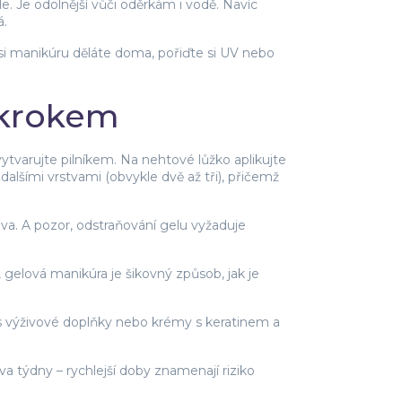
e. Je odolnější vůči oděrkám i vodě. Navíc
á.
 si manikúru děláte doma, pořiďte si UV nebo
 krokem
ytvarujte pilníkem. Na nehtové lůžko aplikujte
dalšími vrstvami (obvykle dvě až tři), přičemž
ova. A pozor, odstraňování gelu vyžaduje
 gelová manikúra je šikovný způsob, jak je
řes výživové doplňky nebo krémy s keratinem a
 týdny – rychlejší doby znamenají riziko