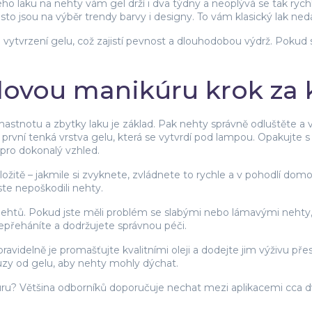
ého laku na nehty vám gel drží i dva týdny a neoplývá se tak rychl
sto jsou na výběr trendy barvy i designy. To vám klasický lak ned
a vytvrzení gelu, což zajistí pevnost a dlouhodobou výdrž. Pokud
lovou manikúru krok za
stnotu a zbytky laku je základ. Pak nehty správně odluštěte a v
 první tenká vrstva gelu, která se vytvrdí pod lampou. Opakujte s 
pro dokonalý vzhled.
ožitě – jakmile si zvyknete, zvládnete to rychle a v pohodlí dom
ste nepoškodili nehty.
í nehtů. Pokud jste měli problém se slabými nebo lámavými nehty,
nepřeháníte a dodržujete správnou péči.
pravidelně je promašťujte kvalitními oleji a dodejte jim výživu p
zy od gelu, aby nehty mohly dýchat.
ru? Většina odborníků doporučuje nechat mezi aplikacemi cca dva