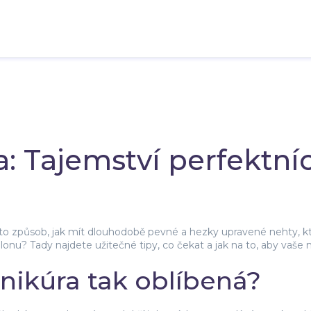
: Tajemství perfektní
e to způsob, jak mít dlouhodobě pevné a hezky upravené nehty, k
nu? Tady najdete užitečné tipy, co čekat a jak na to, aby vaše n
nikúra tak oblíbená?