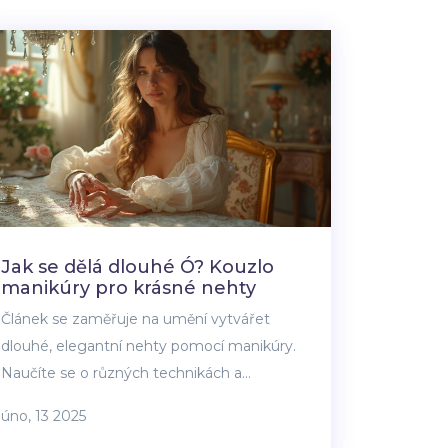
Jak se dělá dlouhé Ó? Kouzlo
manikúry pro krásné nehty
Článek se zaměřuje na umění vytvářet
dlouhé, elegantní nehty pomocí manikúry.
Naučíte se o různých technikách a
produktech, které mohou vaše nehty
úno, 13 2025
proměnit v malé umělecké dílo. Zjistíte, jak