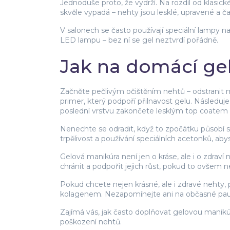
Jednoduše proto, že vydrží. Na rozdíl od klasick
skvěle vypadá – nehty jsou lesklé, upravené a ča
V salonech se často používají speciální lampy n
LED lampu – bez ní se gel neztvrdí pořádně.
Jak na domácí ge
Začněte pečlivým očištěním nehtů – odstranit ma
primer, který podpoří přilnavost gelu. Následuje
poslední vrstvu zakončete lesklým top coatem 
Nenechte se odradit, když to zpočátku působí sl
trpělivost a používání speciálních acetonků, aby
Gelová manikúra není jen o kráse, ale i o zdrav
chránit a podpořit jejich růst, pokud to ovšem 
Pokud chcete nejen krásné, ale i zdravé nehty, 
kolagenem. Nezapomínejte ani na občasné pau
Zajímá vás, jak často doplňovat gelovou manikú
poškození nehtů.