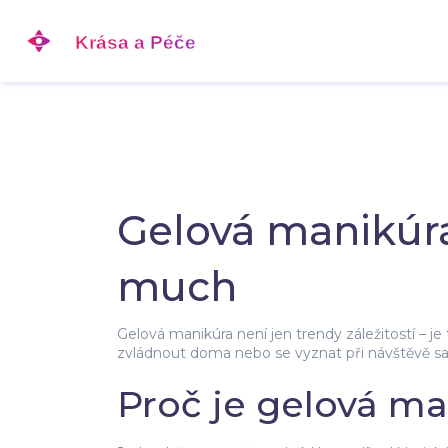
Gelová manikúra
much
Gelová manikúra není jen trendy záležitostí – j
zvládnout doma nebo se vyznat při návštěvě salo
Proč je gelová ma