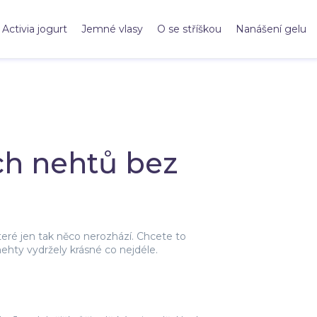
Activia jogurt
Jemné vlasy
O se stříškou
Nanášení gelu
ch nehtů bez
teré jen tak něco nerozhází. Chcete to
ehty vydržely krásné co nejdéle.