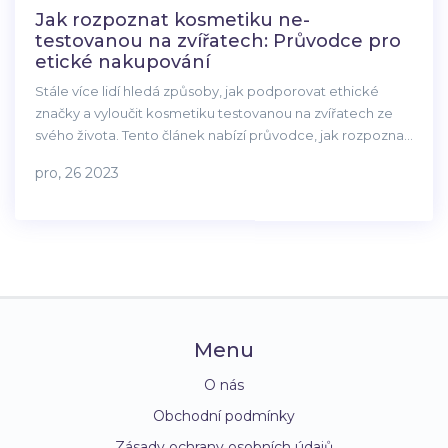
Jak rozpoznat kosmetiku ne-
testovanou na zvířatech: Průvodce pro
etické nakupování
Stále více lidí hledá způsoby, jak podporovat ethické
značky a vyloučit kosmetiku testovanou na zvířatech ze
svého života. Tento článek nabízí průvodce, jak rozpoznat
produkty ne-testované na zvířatech a učinit informovanější
pro, 26 2023
volby při nákupu kosmetiky. Zahrnuje tipy na to, jak
identifikovat certifikace, rozumět označení a podporovat
značky, které se zasazují o etičtější přístup v kosmetickém
průmyslu.
Menu
O nás
Obchodní podmínky
Zásady ochrany osobních údajů