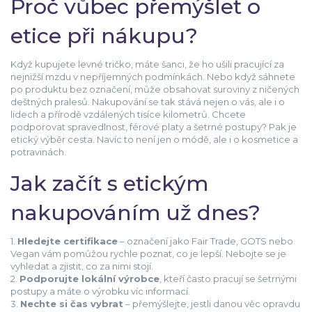
Proč vůbec přemýšlet o
etice při nákupu?
Když kupujete levné tričko, máte šanci, že ho ušili pracující za
nejnižší mzdu v nepříjemných podmínkách. Nebo když sáhnete
po produktu bez označení, může obsahovat suroviny z ničených
deštných pralesů. Nakupování se tak stává nejen o vás, ale i o
lidech a přírodě vzdálených tisíce kilometrů. Chcete
podporovat spravedlnost, férové platy a šetrné postupy? Pak je
etický výběr cesta. Navíc to není jen o módě, ale i o kosmetice a
potravinách.
Jak začít s etickým
nakupováním už dnes?
1.
Hledejte certifikace
– označení jako Fair Trade, GOTS nebo
Vegan vám pomůžou rychle poznat, co je lepší. Nebojte se je
vyhledat a zjistit, co za nimi stojí.
2.
Podporujte lokální výrobce
, kteří často pracují se šetrnými
postupy a máte o výrobku víc informací.
3.
Nechte si čas vybrat
– přemýšlejte, jestli danou věc opravdu