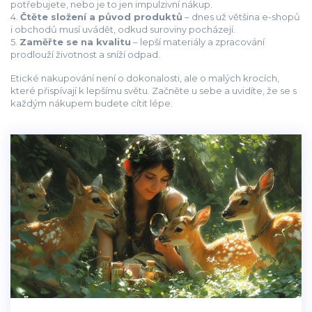
potřebujete, nebo je to jen impulzivní nákup.
4.
Čtěte složení a původ produktů
– dnes už většina e-shopů
i obchodů musí uvádět, odkud suroviny pocházejí.
5.
Zaměřte se na kvalitu
– lepší materiály a zpracování
prodlouží životnost a sníží odpad.
Etické nakupování není o dokonalosti, ale o malých krocích,
které přispívají k lepšímu světu. Začněte u sebe a uvidíte, že se s
každým nákupem budete cítit lépe.