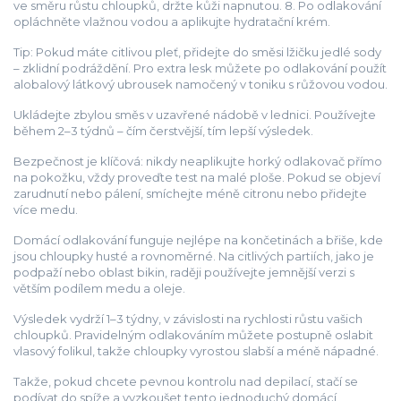
ve směru růstu chloupků, držte kůži napnutou. 8. Po odlakování
opláchněte vlažnou vodou a aplikujte hydratační krém.
Tip: Pokud máte citlivou pleť, přidejte do směsi lžičku jedlé sody
– zklidní podráždění. Pro extra lesk můžete po odlakování použít
alobalový látkový ubrousek namočený v toniku s růžovou vodou.
Ukládejte zbylou směs v uzavřené nádobě v lednici. Používejte
během 2–3 týdnů – čím čerstvější, tím lepší výsledek.
Bezpečnost je klíčová: nikdy neaplikujte horký odlakovač přímo
na pokožku, vždy proveďte test na malé ploše. Pokud se objeví
zarudnutí nebo pálení, smíchejte méně citronu nebo přidejte
více medu.
Domácí odlakování funguje nejlépe na končetinách a břiše, kde
jsou chloupky husté a rovnoměrné. Na citlivých partiích, jako je
podpaží nebo oblast bikin, raději používejte jemnější verzi s
větším podílem medu a oleje.
Výsledek vydrží 1–3 týdny, v závislosti na rychlosti růstu vašich
chloupků. Pravidelným odlakováním můžete postupně oslabit
vlasový folikul, takže chloupky vyrostou slabší a méně nápadné.
Takže, pokud chcete pevnou kontrolu nad depilací, stačí se
podívat do spíže a vyzkoušet tento jednoduchý domácí