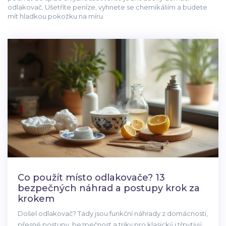
odlakovač. Ušetříte peníze, vyhnete se chemikáliím a budete
mít hladkou pokožku na míru.
Co použít místo odlakovače? 13
bezpečných náhrad a postupy krok za
krokem
Došel odlakovač? Tady jsou funkční náhrady z domácnosti,
přesné postupy, bezpečnost a triky pro klasický i třpytivý