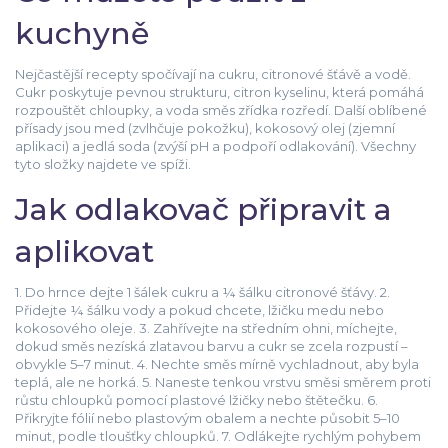
kuchyně
Nejčastější recepty spočívají na cukru, citronové šťávě a vodě.
Cukr poskytuje pevnou strukturu, citron kyselinu, která pomáhá
rozpouštět chloupky, a voda směs zřídka rozředí. Další oblíbené
přísady jsou med (zvlhčuje pokožku), kokosový olej (zjemní
aplikaci) a jedlá soda (zvýší pH a podpoří odlakování). Všechny
tyto složky najdete ve spíži.
Jak odlakovač připravit a
aplikovat
1. Do hrnce dejte 1 šálek cukru a ¼ šálku citronové šťávy. 2.
Přidejte ¼ šálku vody a pokud chcete, lžičku medu nebo
kokosového oleje. 3. Zahřívejte na středním ohni, míchejte,
dokud směs nezíská zlatavou barvu a cukr se zcela rozpustí –
obvykle 5–7 minut. 4. Nechte směs mírně vychladnout, aby byla
teplá, ale ne horká. 5. Naneste tenkou vrstvu směsi směrem proti
růstu chloupků pomocí plastové lžičky nebo štětečku. 6.
Přikryjte fólií nebo plastovým obalem a nechte působit 5–10
minut, podle tloušťky chloupků. 7. Odlákejte rychlým pohybem