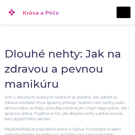
Dlouhé nehty: Jak na
zdravou a pevnou
manikúru
Snít o dlouhých, krásných nehtech je snadné, ale udržet je
zdravé a krásné chce správný přístup. Jestliže vám nehty často
lámou nebo se třepí, pravděpodobně jim chybí nejen péče, ale i
správná výživa. Pojďme si říct, jak dlouhé nehty udržet pevné,
bez zbytečného lámání.
Nejdůležitější je pravidelná péče a výživa. Používejte kvalitní
výživné olejíčky na nehtovou kůžičku i na samotné nehty.