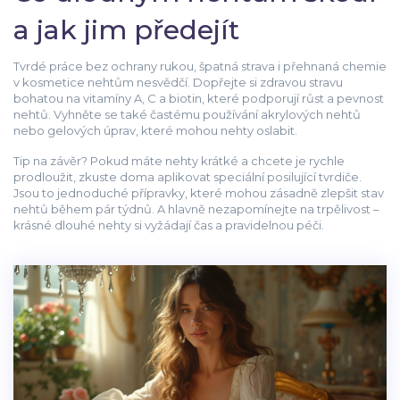
a jak jim předejít
Tvrdé práce bez ochrany rukou, špatná strava i přehnaná chemie
v kosmetice nehtům nesvědčí. Dopřejte si zdravou stravu
bohatou na vitamíny A, C a biotin, které podporují růst a pevnost
nehtů. Vyhněte se také častému používání akrylových nehtů
nebo gelových úprav, které mohou nehty oslabit.
Tip na závěr? Pokud máte nehty krátké a chcete je rychle
prodloužit, zkuste doma aplikovat speciální posilující tvrdiče.
Jsou to jednoduché přípravky, které mohou zásadně zlepšit stav
nehtů během pár týdnů. A hlavně nezapomínejte na trpělivost –
krásné dlouhé nehty si vyžádají čas a pravidelnou péči.