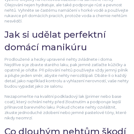
Olejování nejen hydratuje, ale také podporuje růst a pevnost
nehtů. Vyhněte se častému namáčení v horké vodě a používejte
rukavice při domácích pracích, protože voda a chemie nehtům
nesvědčí.
Jak si udělat perfektní
domácí manikúru
Prodloužené a hezky upravené nehty zvládnete i doma.
Nejdříve si je zbavte starého laku, pak jemně zatlačte kůžičky a
opatrně je ořiďte. Při pilování nehtů používejte vždy jemný pilník
a pilujte jeden směr, abyste nehty nerozštípali. Dbáte-li o každý
detail, jako například kontrolu a vyhlazení nerovností, vaše nehty
budou vypadat jako ze salonu.
Nezapomeňte na kvalitní podkladový lak (primer nebo base
coat), který ochrání nehty před žloutnutím a podporuje lepší
přilnavost barevného laku. Pokud chcete nehty ozvláštnit,
zkuste jednoduché zdobení nebo jemné pastelové tóny, které
nikdy neomrzí.
Co dlouhým nehtům škodí