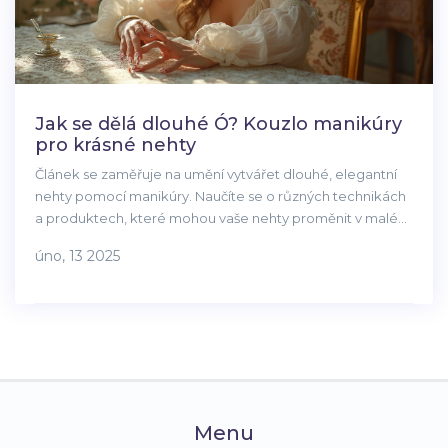
Jak se dělá dlouhé Ó? Kouzlo manikúry
pro krásné nehty
Článek se zaměřuje na umění vytvářet dlouhé, elegantní
nehty pomocí manikúry. Naučíte se o různých technikách
a produktech, které mohou vaše nehty proměnit v malé
umělecké dílo. Zjistíte, jak správně pečovat o nehty a jaké
úno, 13 2025
trendy jsou v současné době populární. Navíc objevíte
několik tipů a triků, které udělají vaši manikúru ještě
efektivnější.
Menu