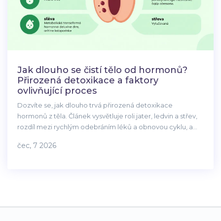
Jak dlouho se čistí tělo od hormonů?
Přirozená detoxikace a faktory
ovlivňující proces
Dozvíte se, jak dlouho trvá přirozená detoxikace
hormonů z těla. Článek vysvětluje roli jater, ledvin a střev,
rozdíl mezi rychlým odebráním léků a obnovou cyklu, a
nabízí praktické tipy pro podporu endokrinního systému.
čec, 7 2026