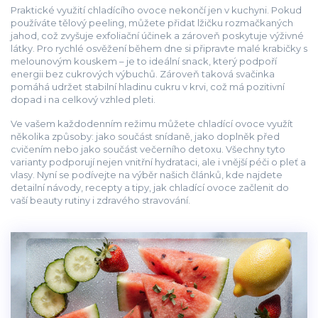
Praktické využití chladícího ovoce nekončí jen v kuchyni. Pokud
používáte tělový peeling, můžete přidat lžičku rozmačkaných
jahod, což zvyšuje exfoliační účinek a zároveň poskytuje výživné
látky. Pro rychlé osvěžení během dne si připravte malé krabičky s
melounovým kouskem – je to ideální snack, který podpoří
energii bez cukrových výbuchů. Zároveň taková svačinka
pomáhá udržet stabilní hladinu cukru v krvi, což má pozitivní
dopad i na celkový vzhled pleti.
Ve vašem každodenním režimu můžete chladící ovoce využít
několika způsoby: jako součást snídaně, jako doplněk před
cvičením nebo jako součást večerního detoxu. Všechny tyto
varianty podporují nejen vnitřní hydrataci, ale i vnější péči o pleť a
vlasy. Nyní se podívejte na výběr našich článků, kde najdete
detailní návody, recepty a tipy, jak chladící ovoce začlenit do
vaší beauty rutiny i zdravého stravování.