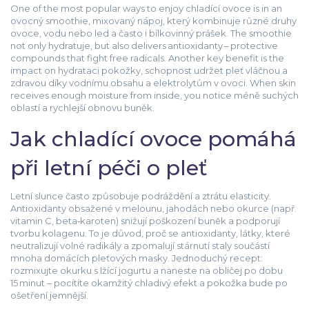
One of the most popular ways to enjoy chladící ovoce is in an
ovocný smoothie
,
mixovaný nápoj, který kombinuje různé druhy
ovoce, vodu nebo led a často i bílkovinný prášek
. The smoothie
not only hydratuje, but also delivers antioxidanty – protective
compounds that fight free radicals. Another key benefit is the
impact on
hydrataci pokožky
,
schopnost udržet pleť vláčnou a
zdravou díky vodnímu obsahu a elektrolytům v ovoci
. When skin
receives enough moisture from inside, you notice méně suchých
oblastí a rychlejší obnovu buněk.
Jak chladící ovoce pomáhá
při letní péči o pleť
Letní slunce často způsobuje podráždění a ztrátu elasticity.
Antioxidanty obsažené v melounu, jahodách nebo okurce (např.
vitamin C, beta‑karoten) snižují poškození buněk a podporují
tvorbu kolagenu. To je důvod, proč se
antioxidanty
,
látky, které
neutralizují volné radikály a zpomalují stárnutí
staly součástí
mnoha domácích pleťových masky. Jednoduchý recept:
rozmixujte okurku s lžící jogurtu a naneste na obličej po dobu
15 minut – pocítíte okamžitý chladivý efekt a pokožka bude po
ošetření jemnější.